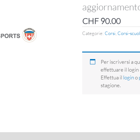
aggiornamento
CHF
90.00
Categorie:
Corsi
,
Corsi-scuo
Per iscriversi a q
effettuare il login
Effettua il
login
o
stagione.