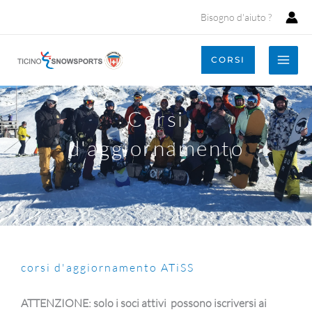
Vai
Bisogno d'aiuto ?
al
contenuto
CORSI
Corsi
d'aggiornamento
corsi d'aggiornamento ATiSS
ATTENZIONE
: solo i soci attivi possono iscriversi ai